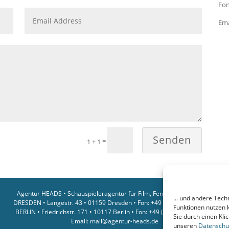
Fon
Ema
Senden
=
1 + 1
Agentur HEADS • Schauspieleragentur für Film, Fernsehen, Werbung
... und andere Tech
DRESDEN • Langestr. 43 • 01159 Dresden • Fon: +49 (0) 351 / 311 49 01
Funktionen nutzen 
BERLIN • Friedrichstr. 171 • 10117 Berlin • Fon: +49 (0) 351 / 311 49 01
Sie durch einen Klic
Email:
mail@agentur-heads.de
unseren
Datenschu