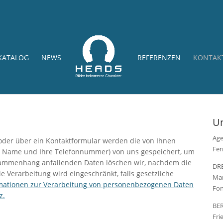
KATALOG
NEWS
REFERENZEN
KONTAK
Un
Age
oder über ein Kontaktformular werden die von Ihnen
Fer
 Ihr Name und Ihre Telefonnummer) von uns gespeichert, um
sammenhang anfallenden Daten löschen wir, nachdem die
DR
ie Verarbeitung wird eingeschränkt, falls gesetzliche
Mar
mationen zur Verarbeitung von personenbezogenen Daten
Fon
z.
BE
Fri