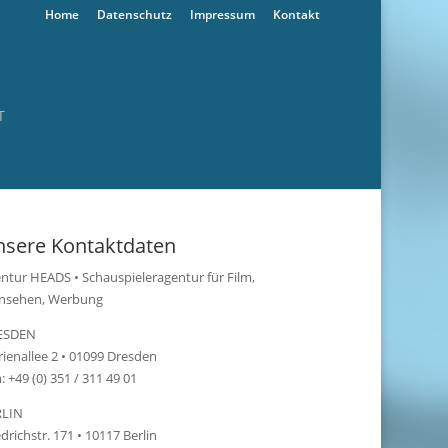
Home
Datenschutz
Impressum
Kontakt
T
sere Kontaktdaten
ntur HEADS • Schauspieleragentur für Film,
nsehen, Werbung
ESDEN
ienallee 2 • 01099 Dresden
: +49 (0) 351 / 311 49 01
RLIN
edrichstr. 171 • 10117 Berlin