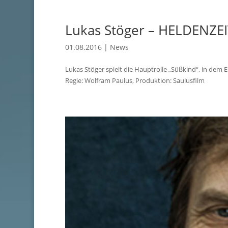
Lukas Stöger – HELDENZEIT
01.08.2016
|
News
Lukas Stöger spielt die Hauptrolle „Süßkind“, in dem 
Regie: Wolfram Paulus, Produktion: Saulusfilm