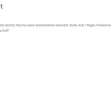
t
der letzten Woche seine Dreharbeiten beendet. Rolle: Arzt I Regie: Friedema
scheff