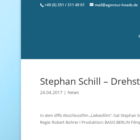
+49 (0) 351 / 311 49 01
mail@agentur-heads.de
Stephan Schill – Drehst
24.04.2017
|
News
In dem dffb Abschlussfilm „Liebesfilm“, hat Stephan 
Regie: Robert Bohrer I Produktion: BASIS BERLIN Film