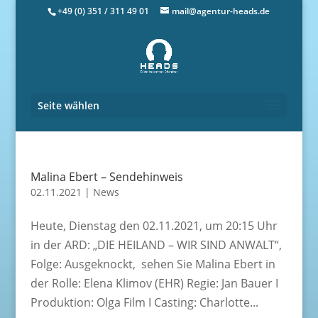
+49 (0) 351 / 311 49 01
mail@agentur-heads.de
Seite wählen
Malina Ebert – Sendehinweis
02.11.2021
|
News
Heute, Dienstag den 02.11.2021, um 20:15 Uhr
in der ARD: „DIE HEILAND – WIR SIND ANWALT“,
Folge: Ausgeknockt, sehen Sie Malina Ebert in
der Rolle: Elena Klimov (EHR) Regie: Jan Bauer I
Produktion: Olga Film I Casting: Charlotte...