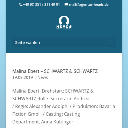
+49 (0) 351 / 311 49 01
mail@agentur-heads.de
Seite wählen
Malina Ebert – SCHWARTZ & SCHWARTZ
19.09.2019
|
News
Malina Ebert, Drehstart: SCHWARTZ &
SCHWARTZ Rolle: Sekretärin Andrea
/ Regie: Alexander Adolph / Produktion: Bavaria
Fiction GmbH / Casting: Casting
Department, Anna Kulzinger