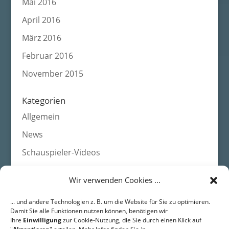
Mai 2016
April 2016
März 2016
Februar 2016
November 2015
Kategorien
Allgemein
News
Schauspieler-Videos
Wir verwenden Cookies ...
Agentur HEADS • Schauspieleragentur für Film, Fernsehen,
... und andere Technologien z. B. um die Website für Sie zu optimieren.
Werbung
Damit Sie alle Funktionen nutzen können, benötigen wir
DRESDEN • Langestr. 43 • 01159 Dresden • Fon: +49 (0) 351 /
Ihre
Einwilligung
zur Cookie-Nutzung, die Sie durch einen Klick auf
311 49 01