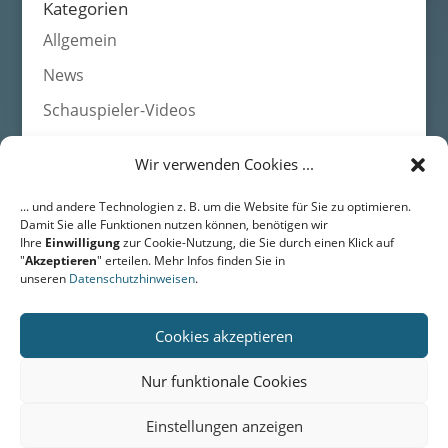
Kategorien
Allgemein
News
Schauspieler-Videos
Wir verwenden Cookies ...
Agentur HEADS • Schauspieleragentur für Film, Fernsehen,
... und andere Technologien z. B. um die Website für Sie zu optimieren.
Werbung
Damit Sie alle Funktionen nutzen können, benötigen wir
DRESDEN • Langestr. 43 • 01159 Dresden • Fon: +49 (0) 351 /
Ihre
Einwilligung
zur Cookie-Nutzung, die Sie durch einen Klick auf
311 49 01
"
Akzeptieren
" erteilen. Mehr Infos finden Sie in
BERLIN • Friedrichstr. 171 • 10117 Berlin • Fon: +49 (0) 351 / 311
unseren
Datenschutzhinweisen
.
49 01
Email:
mail@agentur-heads.de
Cookies akzeptieren
Nur funktionale Cookies
Home
Datenschutz
Impressum
Kontakt
Einstellungen anzeigen