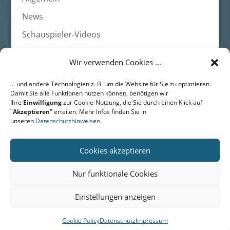
News
Schauspieler-Videos
Wir verwenden Cookies ...
Agentur HEADS • Schauspieleragentur für Film, Fernsehen,
... und andere Technologien z. B. um die Website für Sie zu optimieren.
Werbung
Damit Sie alle Funktionen nutzen können, benötigen wir
DRESDEN • Langestr. 43 • 01159 Dresden • Fon: +49 (0) 351 /
Ihre
Einwilligung
zur Cookie-Nutzung, die Sie durch einen Klick auf
311 49 01
"
Akzeptieren
" erteilen. Mehr Infos finden Sie in
BERLIN • Friedrichstr. 171 • 10117 Berlin • Fon: +49 (0) 351 / 311
unseren
Datenschutzhinweisen
.
49 01
Email:
mail@agentur-heads.de
Cookies akzeptieren
Nur funktionale Cookies
Home
Datenschutz
Impressum
Kontakt
Einstellungen anzeigen
Powered by
CORD MEDIA
Cookie Policy
Datenschutz
Impressum