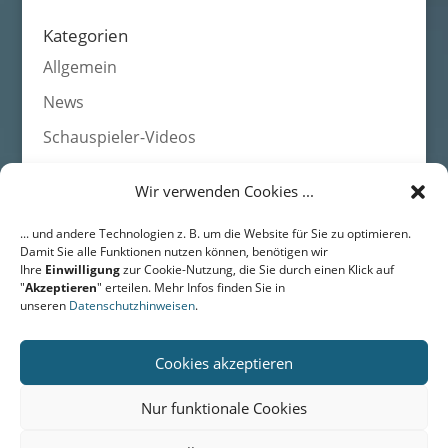
Kategorien
Allgemein
News
Schauspieler-Videos
Wir verwenden Cookies ...
Agentur HEADS • Schauspieleragentur für Film, Fernsehen,
... und andere Technologien z. B. um die Website für Sie zu optimieren.
Werbung
Damit Sie alle Funktionen nutzen können, benötigen wir
DRESDEN • Langestr. 43 • 01159 Dresden • Fon: +49 (0) 351 /
Ihre
Einwilligung
zur Cookie-Nutzung, die Sie durch einen Klick auf
311 49 01
"
Akzeptieren
" erteilen. Mehr Infos finden Sie in
BERLIN • Friedrichstr. 171 • 10117 Berlin • Fon: +49 (0) 351 / 311
unseren
Datenschutzhinweisen
.
49 01
Email:
mail@agentur-heads.de
Cookies akzeptieren
Nur funktionale Cookies
Home
Datenschutz
Impressum
Kontakt