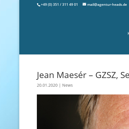
+49 (0) 351 / 311 49 01
mail@agentur-heads.de
Jean Maesér – GZSZ, S
20.01.2020
|
News