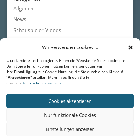
Allgemein
News
Schauspieler-Videos
Wir verwenden Cookies ...
Agentur HEADS • Schauspieleragentur für Film, Fernsehen,
... und andere Technologien z. B. um die Website für Sie zu optimieren.
Werbung
Damit Sie alle Funktionen nutzen können, benötigen wir
DRESDEN • Langestr. 43 • 01159 Dresden • Fon: +49 (0) 351 /
Ihre
Einwilligung
zur Cookie-Nutzung, die Sie durch einen Klick auf
311 49 01
"
Akzeptieren
" erteilen. Mehr Infos finden Sie in
BERLIN • Friedrichstr. 171 • 10117 Berlin • Fon: +49 (0) 351 / 311
unseren
Datenschutzhinweisen
.
49 01
Email:
mail@agentur-heads.de
Cookies akzeptieren
Nur funktionale Cookies
Home
Datenschutz
Impressum
Kontakt
Einstellungen anzeigen