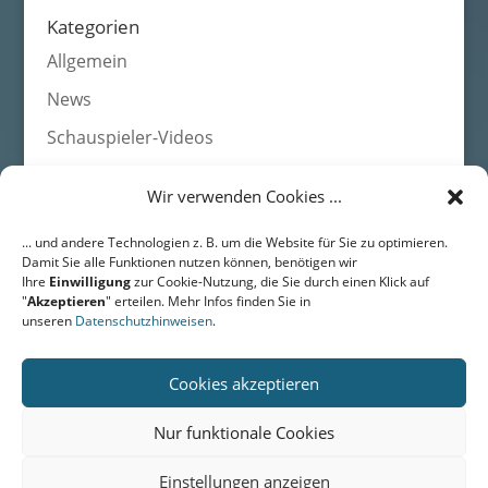
Kategorien
Allgemein
News
Schauspieler-Videos
Wir verwenden Cookies ...
Agentur HEADS • Schauspieleragentur für Film, Fernsehen,
... und andere Technologien z. B. um die Website für Sie zu optimieren.
Werbung
Damit Sie alle Funktionen nutzen können, benötigen wir
DRESDEN • Langestr. 43 • 01159 Dresden • Fon: +49 (0) 351 /
Ihre
Einwilligung
zur Cookie-Nutzung, die Sie durch einen Klick auf
311 49 01
"
Akzeptieren
" erteilen. Mehr Infos finden Sie in
BERLIN • Friedrichstr. 171 • 10117 Berlin • Fon: +49 (0) 351 / 311
unseren
Datenschutzhinweisen
.
49 01
Email:
mail@agentur-heads.de
Cookies akzeptieren
Nur funktionale Cookies
Home
Datenschutz
Impressum
Kontakt
Einstellungen anzeigen