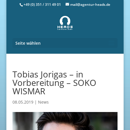
+49 (0) 351 / 311 49 01
mail@agentur-heads.de
Seite wählen
Tobias Jorigas – in
Vorbereitung – SOKO
WISMAR
08.05.2019
|
News